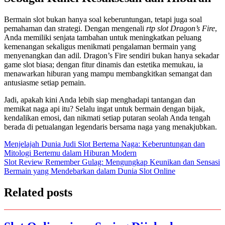
Bermain slot bukan hanya soal keberuntungan, tetapi juga soal
pemahaman dan strategi. Dengan mengenali
rtp slot Dragon’s Fire
,
Anda memiliki senjata tambahan untuk meningkatkan peluang
kemenangan sekaligus menikmati pengalaman bermain yang
menyenangkan dan adil. Dragon’s Fire sendiri bukan hanya sekadar
game slot biasa; dengan fitur dinamis dan estetika memukau, ia
menawarkan hiburan yang mampu membangkitkan semangat dan
antusiasme setiap pemain.
Jadi, apakah kini Anda lebih siap menghadapi tantangan dan
memikat naga api itu? Selalu ingat untuk bermain dengan bijak,
kendalikan emosi, dan nikmati setiap putaran seolah Anda tengah
berada di petualangan legendaris bersama naga yang menakjubkan.
Post
Menjelajah Dunia Judi Slot Bertema Naga: Keberuntungan dan
Mitologi Bertemu dalam Hiburan Modern
navigation
Slot Review Remember Gulag: Mengungkap Keunikan dan Sensasi
Bermain yang Mendebarkan dalam Dunia Slot Online
Related posts