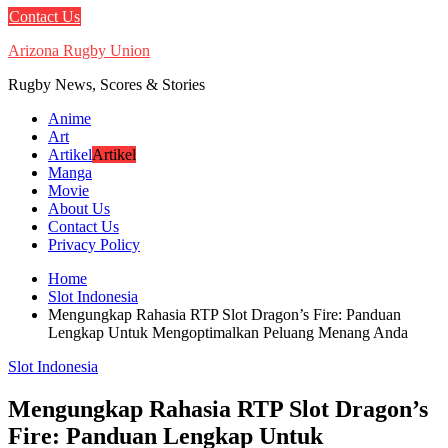
Skip
Contact Us
to
Arizona Rugby Union
content
Rugby News, Scores & Stories
Anime
Art
Artikel
Artikel
Manga
Movie
About Us
Contact Us
Privacy Policy
Home
Slot Indonesia
Mengungkap Rahasia RTP Slot Dragon’s Fire: Panduan
Lengkap Untuk Mengoptimalkan Peluang Menang Anda
Slot Indonesia
Mengungkap Rahasia RTP Slot Dragon’s
Fire: Panduan Lengkap Untuk