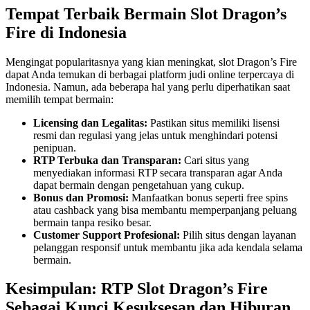
Tempat Terbaik Bermain Slot Dragon’s
Fire di Indonesia
Mengingat popularitasnya yang kian meningkat, slot Dragon’s Fire
dapat Anda temukan di berbagai platform judi online terpercaya di
Indonesia. Namun, ada beberapa hal yang perlu diperhatikan saat
memilih tempat bermain:
Licensing dan Legalitas:
Pastikan situs memiliki lisensi
resmi dan regulasi yang jelas untuk menghindari potensi
penipuan.
RTP Terbuka dan Transparan:
Cari situs yang
menyediakan informasi RTP secara transparan agar Anda
dapat bermain dengan pengetahuan yang cukup.
Bonus dan Promosi:
Manfaatkan bonus seperti free spins
atau cashback yang bisa membantu memperpanjang peluang
bermain tanpa resiko besar.
Customer Support Profesional:
Pilih situs dengan layanan
pelanggan responsif untuk membantu jika ada kendala selama
bermain.
Kesimpulan: RTP Slot Dragon’s Fire
Sebagai Kunci Kesuksesan dan Hiburan