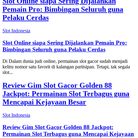
Slot Online siapa Sering Dijalankan
Pemain Pro: Bimbingan Seluruh guna
Pelaku Cerdas
Slot Indonesia
Slot Online siapa Sering Dijalankan Pemain Pro:
Bimbingan Seluruh guna Pelaku Cerdas
Di Dalam dunia judi online, permainan slot gacor sudah menjadi
keliru nomor satu favorit di kalangan partisipan. Tetapi, tak segala
slot...
Review Gim Slot Gacor Golden 88
Jackpot: Permainan Slot Terbagus guna
Mencapai Kejayaan Besar
Slot Indonesia
Review Gim Slot Gacor Golden 88 Jackpot:
Permainan Slot Terbagus guna Mencapai Kejayaan