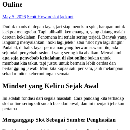
Online
May 5, 2026
Scott Howard
slot jackpot
Duduk manis di depan layar, jari siap menekan spin, harapan untuk
jackpot menggebu. Tapi, alih-alih kemenangan, yang datang malah
deretan kekalahan. Fenomena ini terlalu sering terjadi. Banyak yang
langsung menyalahkan "hoki lagi jelek" atau "slot-nya lagi dingin".
Padahal, di balik layar permainan yang berwarna-warni itu, ada
sejumlah penyebab rasional yang sering kita abaikan. Memahami
apa saja penyebab kekalahan di slot online
bukan untuk
membuat kita takut, tapi justru untuk bermain lebih cerdas dan
bertanggung jawab. Mari kita kupas satu per satu, jauh melampaui
sekadar mitos keberuntungan semata.
Mindset yang Keliru Sejak Awal
Ini adalah fondasi dari segala masalah. Cara pandang kita terhadap
slot online seringkali sudah bias dari awal, dan ini menjadi jebakan
pertama.
Menganggap Slot Sebagai Sumber Penghasilan