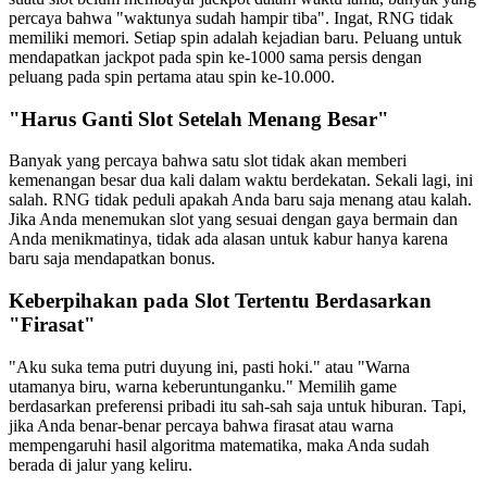
percaya bahwa "waktunya sudah hampir tiba". Ingat, RNG tidak
memiliki memori. Setiap spin adalah kejadian baru. Peluang untuk
mendapatkan jackpot pada spin ke-1000 sama persis dengan
peluang pada spin pertama atau spin ke-10.000.
"Harus Ganti Slot Setelah Menang Besar"
Banyak yang percaya bahwa satu slot tidak akan memberi
kemenangan besar dua kali dalam waktu berdekatan. Sekali lagi, ini
salah. RNG tidak peduli apakah Anda baru saja menang atau kalah.
Jika Anda menemukan slot yang sesuai dengan gaya bermain dan
Anda menikmatinya, tidak ada alasan untuk kabur hanya karena
baru saja mendapatkan bonus.
Keberpihakan pada Slot Tertentu Berdasarkan
"Firasat"
"Aku suka tema putri duyung ini, pasti hoki." atau "Warna
utamanya biru, warna keberuntunganku." Memilih game
berdasarkan preferensi pribadi itu sah-sah saja untuk hiburan. Tapi,
jika Anda benar-benar percaya bahwa firasat atau warna
mempengaruhi hasil algoritma matematika, maka Anda sudah
berada di jalur yang keliru.