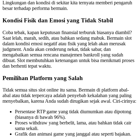
Lingkungan dan kondisi di sekitar kita ternyata memberi pengaruh
besar terhadap performa bermain.
Kondisi Fisik dan Emosi yang Tidak Stabil
Coba tebak, kapan keputusan finansial terburuk biasanya diambil?
Saat lelah, marah, sedih, atau bahkan sedang mabuk. Bermain slot
dalam kondisi emosi negatif atau fisik yang lelah akan merusak
judgment. Anda akan cenderung nekat, tidak sabar, dan
mengabaikan semua rencana manajemen bankroll yang sudah
dibuat. Slot membutuhkan ketenangan untuk bisa menikmati proses
dan berhenti tepat waktu.
Pemilihan Platform yang Salah
Tidak semua situs slot online itu sama. Bermain di platform abal-
abal atau tidak terpercaya adalah penyebab kekalahan yang paling
menyebalkan, karena Anda sudah dirugikan sejak awal. Ciri-cirinya:
Persentase RTP game yang tidak diumumkan atau dipotong
(biasanya di bawah 96%).
Proses withdraw yang berbelit, lama, atau bahkan tidak cair
sama sekali.
Grafik dan animasi game yang janggal atau seperti bajakan.